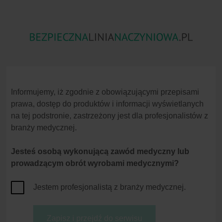
Zator
Skażenia Substancjami
Niezgodność
Powietrzny
Chemicznymi
Lekowa
Informujemy, iż zgodnie z obowiązującymi przepisami
prawa, dostęp do produktów i informacji wyświetlanych
na tej podstronie, zastrzeżony jest dla profesjonalistów z
branży medycznej.
Jesteś osobą wykonującą zawód medyczny lub
Strona główna
Zakłucia
Strategie zapobiegawcze
prowadzącym obrót wyrobami medycznymi?
Zakłucia - Strategie z
Definicja zagrożenia
Jestem profesjonalistą z branży medycznej.
Przyczyny
Strategie zapobiegania
Konsekwencje
Strategie zapobiegawcze
Skuteczne zapobieganie zakłuciom igłam
Zapisz i przejdź do serwisu
(NSI) mające wyeliminować ryzyko ekspo