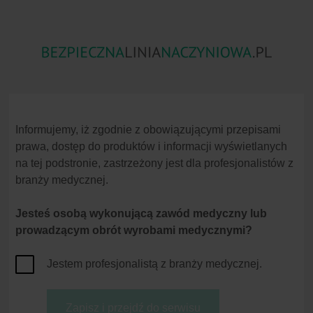
Zator
Skażenia Substancjami
Niezgodność
Powietrzny
Chemicznymi
Lekowa
Informujemy, iż zgodnie z obowiązującymi przepisami
prawa, dostęp do produktów i informacji wyświetlanych
na tej podstronie, zastrzeżony jest dla profesjonalistów z
branży medycznej.
Jesteś osobą wykonującą zawód medyczny lub
Strona główna
Zakażenia Mikrobiologiczne
Literatura
prowadzącym obrót wyrobami medycznymi?
Zakażenia Mikrobiologic
Definicja zagrożenia
Jestem profesjonalistą z branży medycznej.
Przyczyny
[1]
Gabriel J. Infusion therapy. Part two:
Konsekwencje
[2]
Dougherty L. Central Venous Access 
Strategie zapobiegania
Zapisz i przejdź do serwisu