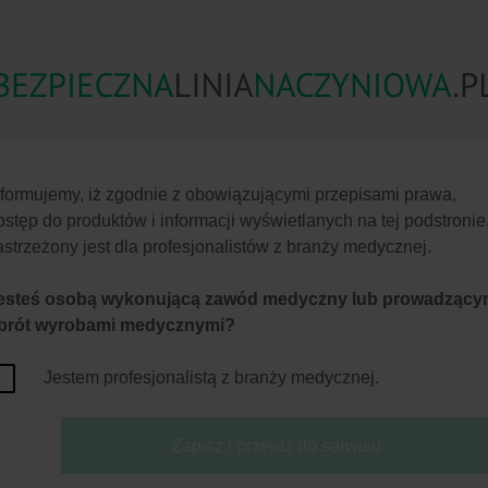
Strona główna
|
O portalu
|
Ma
Zanieczyszczenie
Zakłucia
Zakażenia
Zak
Cząsteczkowe
krwiopochodne
Mik
nformujemy, iż zgodnie z obowiązującymi przepisami prawa,
ostęp do produktów i informacji wyświetlanych na tej podstronie
astrzeżony jest dla profesjonalistów z branży medycznej.
esteś osobą wykonującą zawód medyczny lub prowadząc
brót wyrobami medycznymi?
Jestem profesjonalistą z branży medycznej.
czne - Zapobieganie ryzyku
Ecoflac® plus
Zapisz i przejdź do serwisu
Zamknięty system z pojemnikiem zawierającym 
podawania dożylnego oferujący bezpieczeństw
we wszystkich procedurach dożylnego podawan