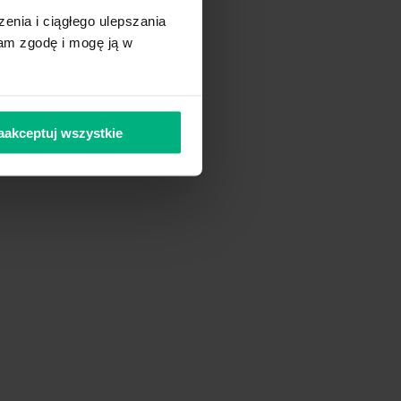
o
z płynem
zenia i ciągłego ulepszania
mbrana
i w
am zgodę i mogę ją w
nie jej
ymi
aakceptuj wszystkie
runku
o dostępu
nięty
fuzyjnej
zyjnej
ostaniu
lne