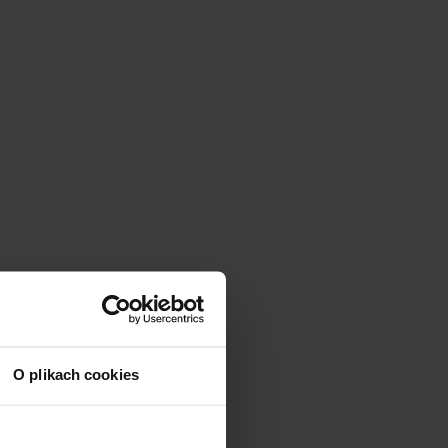
dawania
a się
y do
jnym, co
O plikach cookies
ny do
 nie-