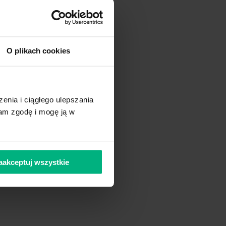
 Infusion
O plikach cookies
zenia i ciągłego ulepszania
in
am zgodę i mogę ją w
DL.
on Delmar
aakceptuj wszystkie
: a review
th System